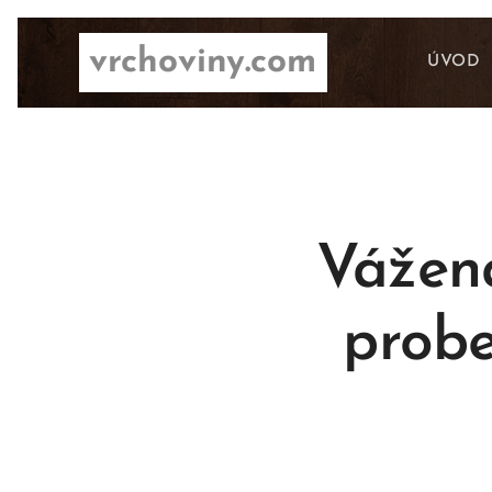
vrchoviny.com
ÚVOD
Vážená
probe