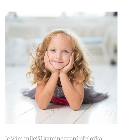
Je Vám milejší karcinogenní přeložka