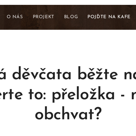
O NÁS
PROJEKT
BLOG
POJĎTE NA KAFE
 děvčata běžte na
rte to: přeložka - 
obchvat?